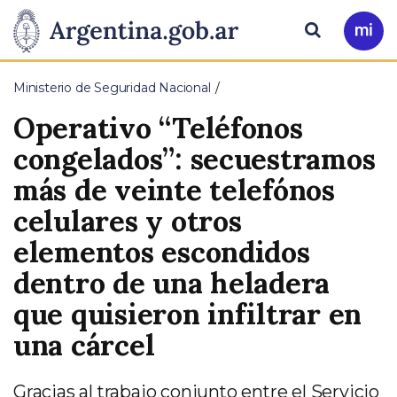
Pasar al contenido principal
Presidencia
Buscar
Ir
a
de
Mi
Ministerio de Seguridad Nacional
Arg
la
Operativo “Teléfonos
Nación
congelados”: secuestramos
más de veinte telefónos
celulares y otros
elementos escondidos
dentro de una heladera
que quisieron infiltrar en
una cárcel
Gracias al trabajo conjunto entre el Servicio