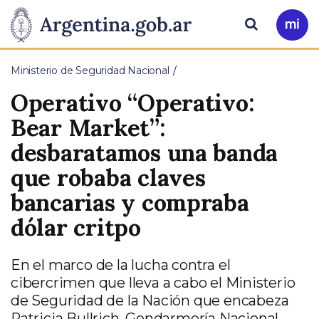
Pasar al contenido principal
Presidencia
Buscar
Ir
a
de
Mi
Ministerio de Seguridad Nacional
Arg
la
Operativo “Operativo:
Nación
Bear Market”:
desbaratamos una banda
que robaba claves
bancarias y compraba
dólar critpo
En el marco de la lucha contra el
cibercrimen que lleva a cabo el Ministerio
de Seguridad de la Nación que encabeza
Patricia Bullrich, Gendarmería Nacional