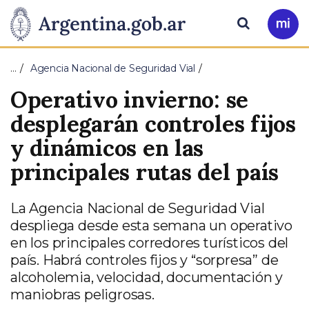
Pasar al contenido principal
Presidencia
Buscar
Ir
a
de
Mi
…
Agencia Nacional de Seguridad Vial
Arg
la
Operativo invierno: se
Nación
desplegarán controles fijos
y dinámicos en las
principales rutas del país
La Agencia Nacional de Seguridad Vial
despliega desde esta semana un operativo
en los principales corredores turísticos del
país. Habrá controles fijos y “sorpresa” de
alcoholemia, velocidad, documentación y
maniobras peligrosas.