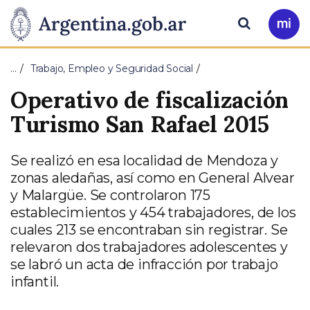
Pasar al contenido principal
Presidencia
Buscar
Ir
a
de
Mi
…
Trabajo, Empleo y Seguridad Social
Arg
la
Operativo de fiscalización
Nación
Turismo San Rafael 2015
Se realizó en esa localidad de Mendoza y
zonas aledañas, así como en General Alvear
y Malargüe. Se controlaron 175
establecimientos y 454 trabajadores, de los
cuales 213 se encontraban sin registrar. Se
relevaron dos trabajadores adolescentes y
se labró un acta de infracción por trabajo
infantil.