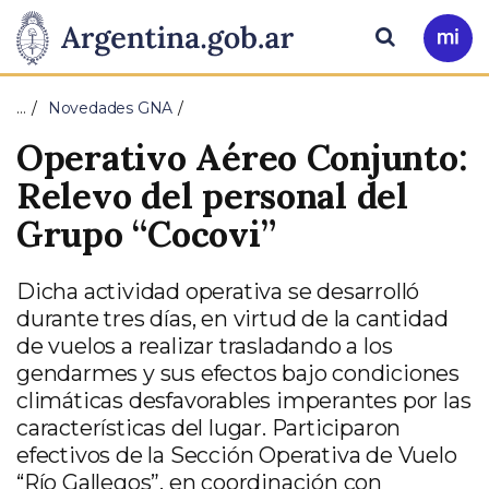
Pasar al contenido principal
Presidencia
Buscar
Ir
a
de
Mi
…
Novedades GNA
Arg
la
Operativo Aéreo Conjunto:
Nación
Relevo del personal del
Grupo “Cocovi”
Dicha actividad operativa se desarrolló
durante tres días, en virtud de la cantidad
de vuelos a realizar trasladando a los
gendarmes y sus efectos bajo condiciones
climáticas desfavorables imperantes por las
características del lugar. Participaron
efectivos de la Sección Operativa de Vuelo
“Río Gallegos”, en coordinación con