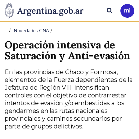
Pasar al contenido principal
Presidencia
Buscar
Ir
a
de
Mi
…
Novedades GNA
Arg
la
Operación intensiva de
Nación
Saturación y Anti-evasión
En las provincias de Chaco y Formosa,
elementos de la Fuerza dependientes de la
Jefatura de Región VIII, intensifican
controles con el objetivo de contrarrestar
intentos de evasión y/o embestidas a los
gendarmes en las rutas nacionales,
provinciales y caminos secundarios por
parte de grupos delictivos.