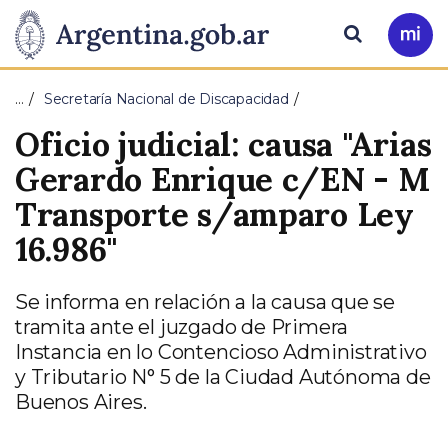
Pasar al contenido principal
Presidencia
Buscar
Ir
a
de
Mi
…
Secretaría Nacional de Discapacidad
Arg
la
Oficio judicial: causa "Arias
Nación
Gerardo Enrique c/EN - M
Transporte s/amparo Ley
16.986"
Se informa en relación a la causa que se
tramita ante el juzgado de Primera
Instancia en lo Contencioso Administrativo
y Tributario N° 5 de la Ciudad Autónoma de
Buenos Aires.