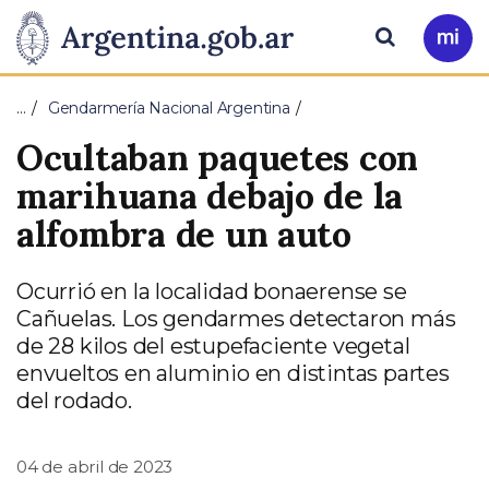
Pasar al contenido principal
Presidencia
Buscar
Ir
a
de
Mi
…
Gendarmería Nacional Argentina
Arg
la
Ocultaban paquetes con
Nación
marihuana debajo de la
alfombra de un auto
Ocurrió en la localidad bonaerense se
Cañuelas. Los gendarmes detectaron más
de 28 kilos del estupefaciente vegetal
envueltos en aluminio en distintas partes
del rodado.
04 de abril de 2023