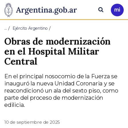
Pasar al contenido principal
Presidencia
Buscar
Ir
a
de
Mi
…
Ejército Argentino
Arg
la
Obras de modernización
Nación
en el Hospital Militar
Central
En el principal nosocomio de la Fuerza se
inauguró la nueva Unidad Coronaria y se
reacondicionó un ala del sexto piso, como
parte del proceso de modernización
edilicia.
10 de septiembre de 2025