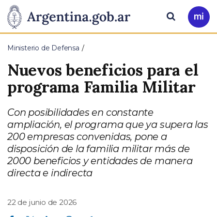
Pasar al contenido principal
Presidencia
Buscar
Ir
a
de
Mi
Ministerio de Defensa
Arg
la
Nuevos beneficios para el
Nación
programa Familia Militar
Con posibilidades en constante
ampliación, el programa que ya supera las
200 empresas convenidas, pone a
disposición de la familia militar más de
2000 beneficios y entidades de manera
directa e indirecta
22 de junio de 2026
Compartir en Facebook
Compartir en Twitter
Compartir en Linkedin
Compartir en Whatsapp
Compartir en Telegram