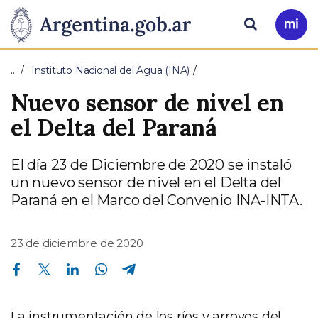
Pasar al contenido principal
Presidencia
Buscar
Ir
a
de
Mi
…
Instituto Nacional del Agua (INA)
Arg
la
Nuevo sensor de nivel en
Nación
el Delta del Paraná
El día 23 de Diciembre de 2020 se instaló
un nuevo sensor de nivel en el Delta del
Paraná en el Marco del Convenio INA-INTA.
23 de diciembre de 2020
Compartir en Facebook
Compartir en Twitter
Compartir en Linkedin
Compartir en Whatsapp
Compartir en Telegram
La instrumentación de los ríos y arroyos del