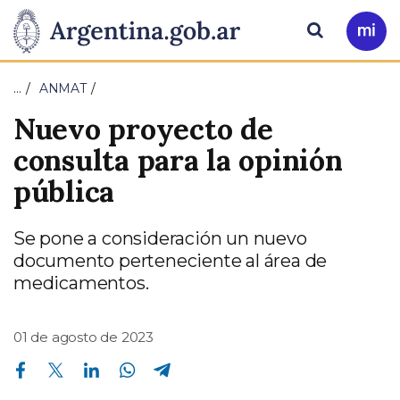
Pasar al contenido principal
Presidencia
Buscar
Ir
a
de
Mi
…
ANMAT
Arg
la
Nuevo proyecto de
Nación
consulta para la opinión
pública
Se pone a consideración un nuevo
documento perteneciente al área de
medicamentos.
01 de agosto de 2023
Compartir en Facebook
Compartir en Twitter
Compartir en Linkedin
Compartir en Whatsapp
Compartir en Telegram