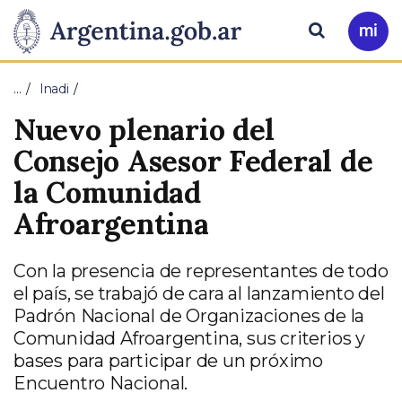
Pasar al contenido principal
Presidencia
Buscar
Ir
a
de
Mi
…
Inadi
Arg
la
Nuevo plenario del
Nación
Consejo Asesor Federal de
la Comunidad
Afroargentina
Con la presencia de representantes de todo
el país, se trabajó de cara al lanzamiento del
Padrón Nacional de Organizaciones de la
Comunidad Afroargentina, sus criterios y
bases para participar de un próximo
Encuentro Nacional.