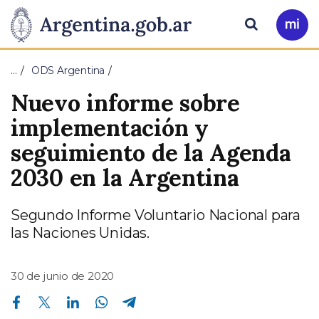
Pasar al contenido principal
Presidencia
Buscar
Ir
a
de
Mi
…
ODS Argentina
Arg
la
Nuevo informe sobre
Nación
implementación y
seguimiento de la Agenda
2030 en la Argentina
Segundo Informe Voluntario Nacional para
las Naciones Unidas.
30 de junio de 2020
Compartir en Facebook
Compartir en Twitter
Compartir en Linkedin
Compartir en Whatsapp
Compartir en Telegram