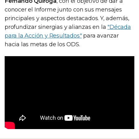
Fernando Quiroga
, con el objetivo de dar a
conocer el Informe junto con sus mensajes
principales y aspectos destacados. Y, además,
profundizar sinergias y alianzas en la
"Década
para la Acción y Resultados"
para avanzar
hacia las metas de los ODS.