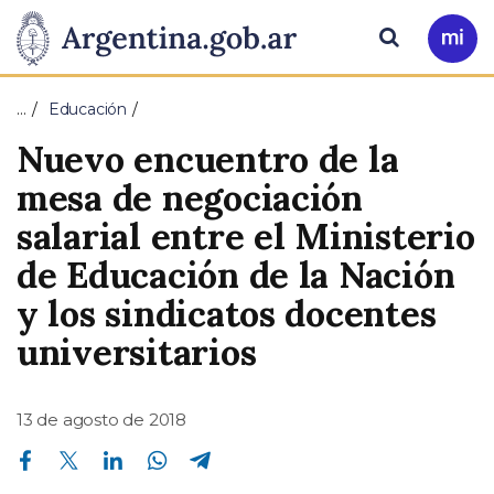
Pasar al contenido principal
Presidencia
Buscar
Ir
a
de
Mi
…
Educación
Arg
la
Nuevo encuentro de la
Nación
mesa de negociación
salarial entre el Ministerio
de Educación de la Nación
y los sindicatos docentes
universitarios
13 de agosto de 2018
Compartir en Facebook
Compartir en Twitter
Compartir en Linkedin
Compartir en Whatsapp
Compartir en Telegram