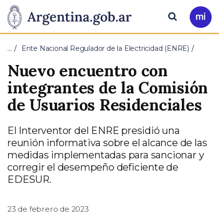
Pasar al contenido principal
Presidencia
Buscar
Ir
a
de
Mi
…
Ente Nacional Regulador de la Electricidad (ENRE)
Arg
la
Nuevo encuentro con
Nación
integrantes de la Comisión
de Usuarios Residenciales
El Interventor del ENRE presidió una
reunión informativa sobre el alcance de las
medidas implementadas para sancionar y
corregir el desempeño deficiente de
EDESUR.
23 de febrero de 2023