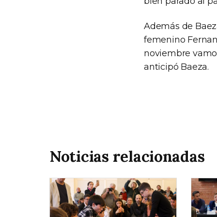
bien parado al pa
Además de Baeza,
femenino Fernand
noviembre vamos 
anticipó Baeza.
Noticias relacionadas