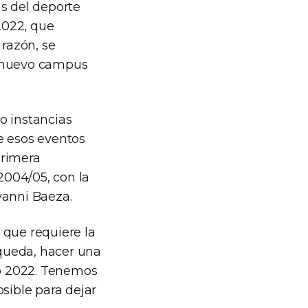
as del deporte
2022, que
 razón, se
n nuevo campus
o instancias
e esos eventos
primera
2004/05, con la
vanni Baeza.
 que requiere la
queda, hacer una
io 2022. Tenemos
sible para dejar