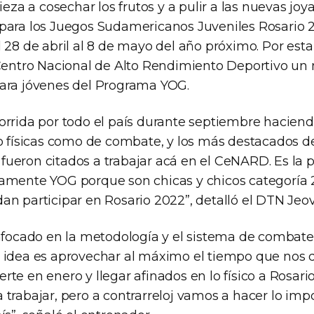
a a cosechar los frutos y a pulir a las nuevas joy
para los Juegos Sudamericanos Juveniles Rosario 
 28 de abril al 8 de mayo del año próximo. Por esta
 Centro Nacional de Alto Rendimiento Deportivo u
ara jóvenes del Programa YOG.
orrida por todo el país durante septiembre haciend
to físicas como de combate, y los más destacados d
ueron citados a trabajar acá en el CeNARD. Es la 
amente YOG porque son chicas y chicos categoría 
an participar en Rosario 2022”, detalló el DTN Jeo
enfocado en la metodología y el sistema de combate
 idea es aprovechar al máximo el tiempo que nos 
rte en enero y llegar afinados en lo físico a Rosar
trabajar, pero a contrarreloj vamos a hacer lo impo