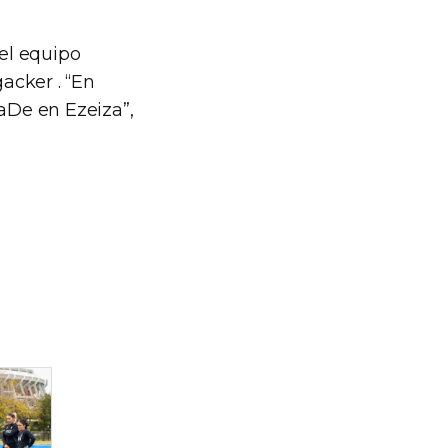
el equipo
acker . “En
aDe en Ezeiza”,