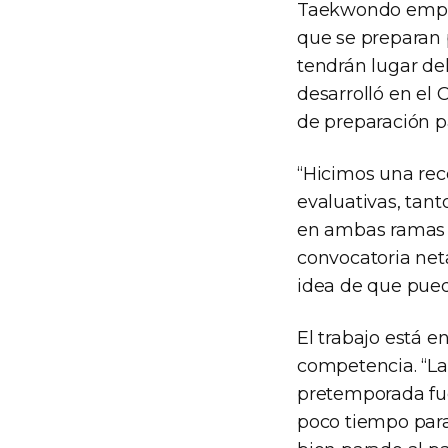
Taekwondo empiez
que se preparan 
tendrán lugar del
desarrolló en el
de preparación p
“Hicimos una rec
evaluativas, tan
en ambas ramas f
convocatoria net
idea de que pued
El trabajo está 
competencia. “La
pretemporada fue
poco tiempo para 