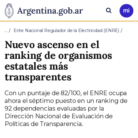
Pasar al contenido principal
Presidencia
Buscar
Ir
a
de
Mi
…
Ente Nacional Regulador de la Electricidad (ENRE)
Arg
la
Nuevo ascenso en el
Nación
ranking de organismos
estatales más
transparentes
Con un puntaje de 82/100, el ENRE ocupa
ahora el séptimo puesto en un ranking de
92 dependencias evaluadas por la
Dirección Nacional de Evaluación de
Políticas de Transparencia.