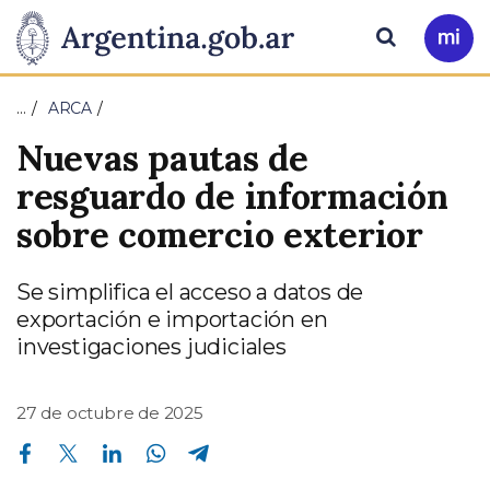
Pasar al contenido principal
Presidencia
Buscar
Ir
a
de
Mi
…
ARCA
Arg
la
Nuevas pautas de
Nación
resguardo de información
sobre comercio exterior
Se simplifica el acceso a datos de
exportación e importación en
investigaciones judiciales
27 de octubre de 2025
Compartir en Facebook
Compartir en Twitter
Compartir en Linkedin
Compartir en Whatsapp
Compartir en Telegram