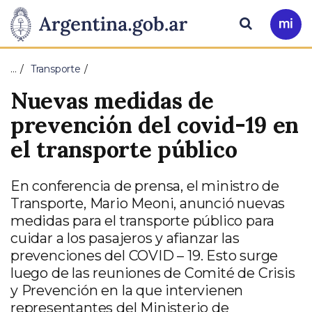
Pasar al contenido principal
Presidencia
Buscar
Ir
a
de
Mi
…
Transporte
Arg
la
Nuevas medidas de
Nación
prevención del covid-19 en
el transporte público
En conferencia de prensa, el ministro de
Transporte, Mario Meoni, anunció nuevas
medidas para el transporte público para
cuidar a los pasajeros y afianzar las
prevenciones del COVID – 19. Esto surge
luego de las reuniones de Comité de Crisis
y Prevención en la que intervienen
representantes del Ministerio de