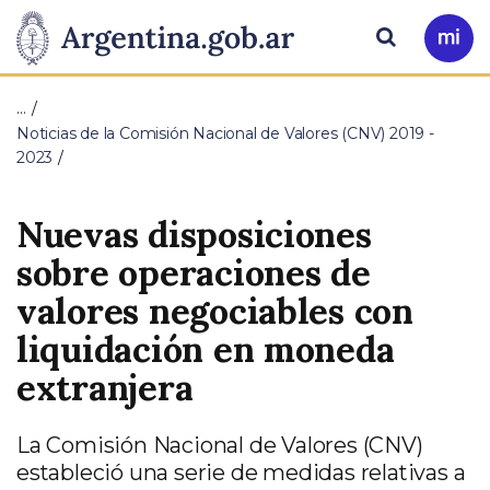
Pasar al contenido principal
Presidencia
Buscar
Ir
a
de
Mi
…
Arg
la
Noticias de la Comisión Nacional de Valores (CNV) 2019 -
2023
Nación
Nuevas disposiciones
sobre operaciones de
valores negociables con
liquidación en moneda
extranjera
La Comisión Nacional de Valores (CNV)
estableció una serie de medidas relativas a