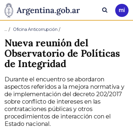
Pasar al contenido principal
Presidencia
Buscar
Ir
a
de
Mi
…
Oficina Anticorrupción
Arg
la
Nueva reunión del
Nación
Observatorio de Políticas
de Integridad
Durante el encuentro se abordaron
aspectos referidos a la mejora normativa y
de implementación del decreto 202/2017
sobre conflicto de intereses en las
contrataciones públicas y otros
procedimientos de interacción con el
Estado nacional.