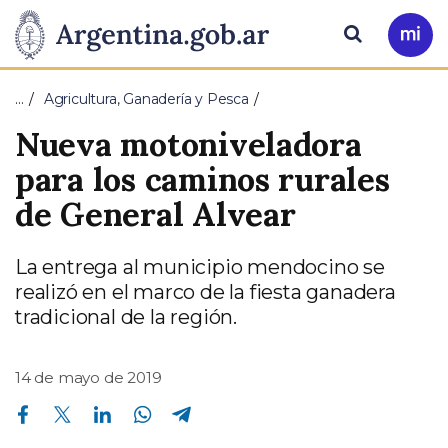
Pasar al contenido principal
Presidencia
Buscar
Ir
a
de
Mi
…
Agricultura, Ganadería y Pesca
Arg
la
Nueva motoniveladora
Nación
para los caminos rurales
de General Alvear
La entrega al municipio mendocino se
realizó en el marco de la fiesta ganadera
tradicional de la región.
14 de mayo de 2019
Compartir en Facebook
Compartir en Twitter
Compartir en Linkedin
Compartir en Whatsapp
Compartir en Telegram