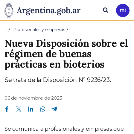
Pasar al contenido principal
Presidencia
Buscar
Ir
a
de
Mi
…
Profesionales y empresas
Arg
la
Nueva Disposición sobre el
Nación
régimen de buenas
prácticas en bioterios
Se trata de la Disposición Nº 9236/23.
06 de noviembre de 2023
Compartir en Facebook
Compartir en Twitter
Compartir en Linkedin
Compartir en Whatsapp
Compartir en Telegram
Se comunica a profesionales y empresas que