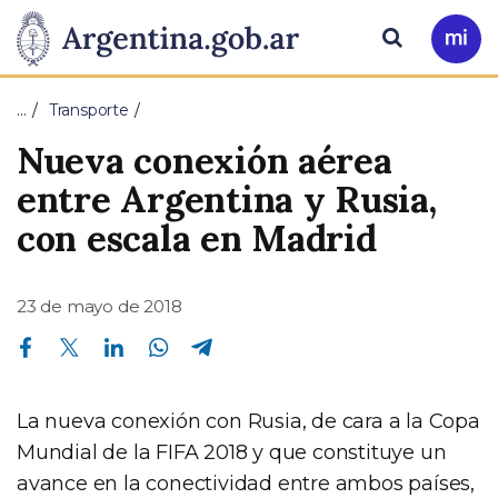
Pasar al contenido principal
Presidencia
Buscar
Ir
a
de
Mi
…
Transporte
Arg
la
Nueva conexión aérea
Nación
entre Argentina y Rusia,
con escala en Madrid
23 de mayo de 2018
Compartir en Facebook
Compartir en Twitter
Compartir en Linkedin
Compartir en Whatsapp
Compartir en Telegram
La nueva conexión con Rusia, de cara a la Copa
Mundial de la FIFA 2018 y que constituye un
avance en la conectividad entre ambos países,