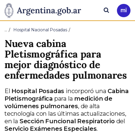
Pasar al contenido principal
Presidencia
Buscar
Ir
a
de
Mi
…
Hospital Nacional Posadas
Arg
la
Nueva cabina
Nación
Pletismográfica para
mejor diagnóstico de
enfermedades pulmonares
El
Hospital Posadas
incorporó una
Cabina
Pletismográfica
para la
medición de
volúmenes pulmonares
, de alta
tecnología con las últimas actualizaciones,
en la
Sección Funcional Respiratorio
del
Servicio Exámenes Especiales
.