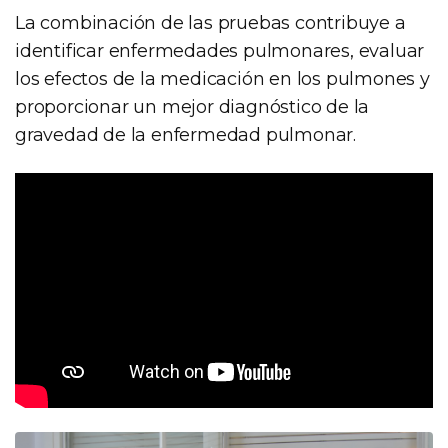
La combinación de las pruebas contribuye a
identificar enfermedades pulmonares, evaluar
los efectos de la medicación en los pulmones y
proporcionar un mejor diagnóstico de la
gravedad de la enfermedad pulmonar.