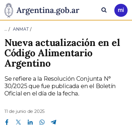
Pasar al contenido principal
Presidencia
Buscar
Ir
a
de
Mi
…
ANMAT
Arg
la
Nueva actualización en el
Nación
Código Alimentario
Argentino
Se refiere a la Resolución Conjunta N°
30/2025 que fue publicada en el Boletín
Oficial en el día de la fecha.
11 de junio de 2025
Compartir en Facebook
Compartir en Twitter
Compartir en Linkedin
Compartir en Whatsapp
Compartir en Telegram