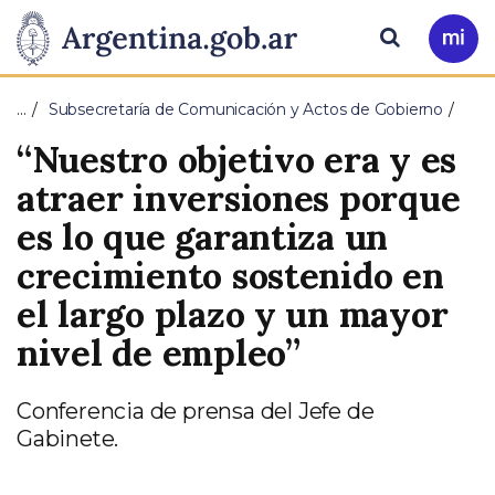
Pasar al contenido principal
Presidencia
Buscar
Ir
a
de
Mi
…
Subsecretaría de Comunicación y Actos de Gobierno
Arg
la
“Nuestro objetivo era y es
Nación
atraer inversiones porque
es lo que garantiza un
crecimiento sostenido en
el largo plazo y un mayor
nivel de empleo”
Conferencia de prensa del Jefe de
Gabinete.