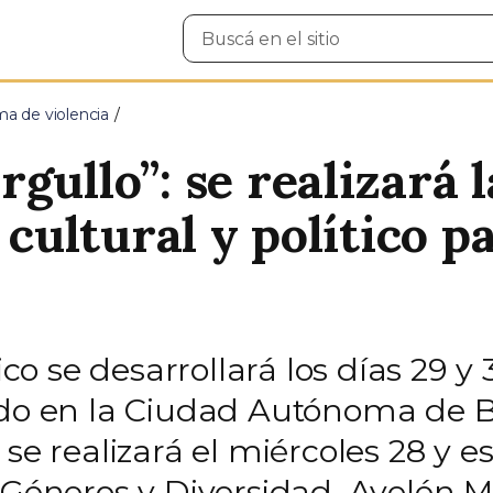
Buscar
en
el
sitio
ma de violencia
gullo”: se realizará 
 cultural y político p
tico se desarrollará los días 29 y
ado en la Ciudad Autónoma de B
 se realizará el miércoles 28 y 
 Géneros y Diversidad, Ayelén Ma