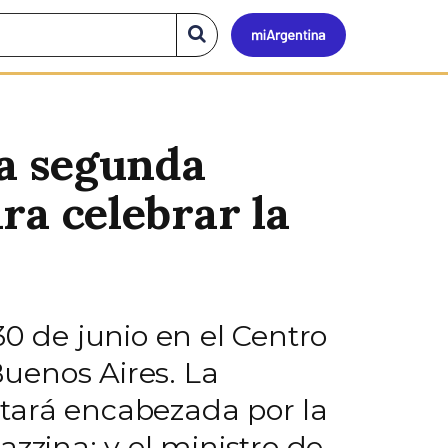
Mi
Buscar
en
el
Argen
sitio
la segunda
ara celebrar la
 30 de junio en el Centro
uenos Aires. La
estará encabezada por la
zzina; y el ministro de