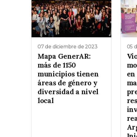
07 de diciembre de 2023
05 
Mapa GenerAR:
Vi
más de 1150
mo
municipios tienen
en
áreas de género y
ma
diversidad a nivel
pr
local
res
in
re
Ar
Ini