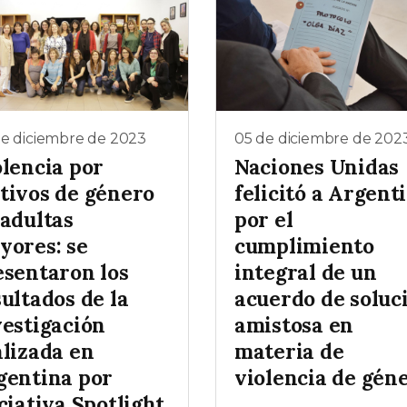
de diciembre de 2023
05 de diciembre de 202
olencia por
Naciones Unidas
tivos de género
felicitó a Argent
 adultas
por el
yores: se
cumplimiento
esentaron los
integral de un
ultados de la
acuerdo de soluc
vestigación
amistosa en
alizada en
materia de
gentina por
violencia de gén
ciativa Spotlight