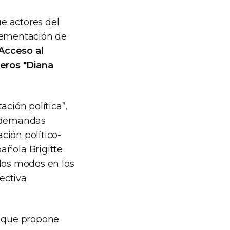
ue actores del
plementación de
Acceso al
eros "Diana
ación política”,
as demandas
ación político-
pañola Brigitte
e los modos en los
ectiva
que propone