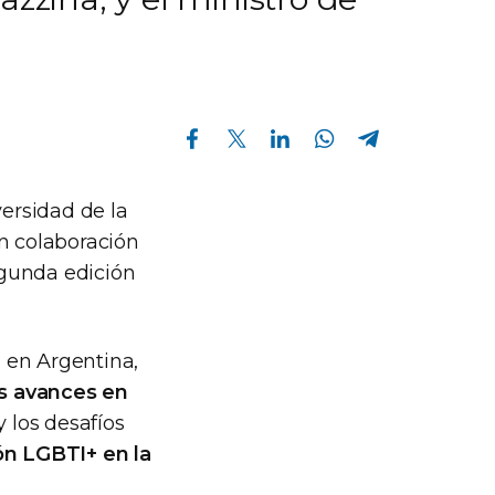
Compartir en Facebook
Compartir en Twitter
Compartir en Linkedin
Compartir en Whatsapp
Compartir en Telegram
versidad de la
en colaboración
segunda edición
 en Argentina,
s avances en
y los desafíos
ión LGBTI+ en la