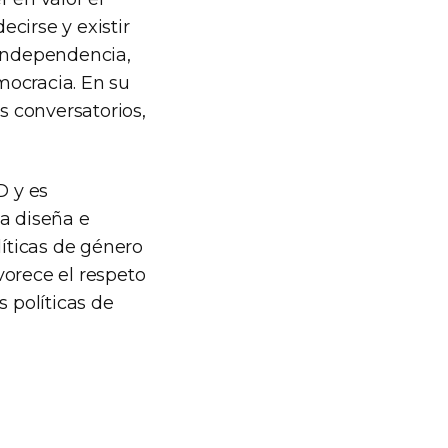
irse y existir
 independencia,
mocracia. En su
s conversatorios,
D y es
ma diseña e
líticas de género
vorece el respeto
s políticas de