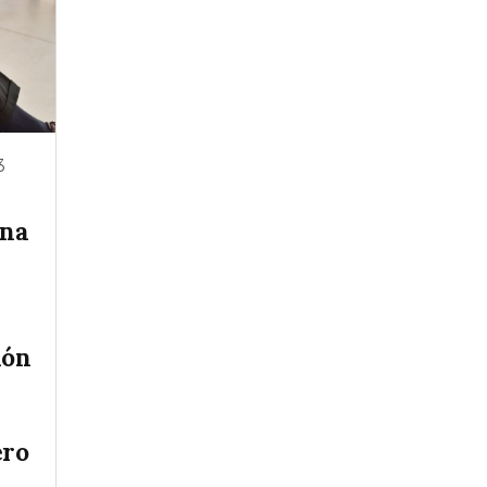
3
ina
ión
ero