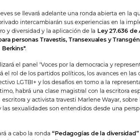
jueves se llevará adelante una ronda abierta en la q
 privado intercambiarán sus experiencias en la im
ro y diversidad y la aplicación de la
Ley 27.636 de 
ara personas Travestis, Transexuales y Transgén
 Berkins"
.
izará el panel “Voces por la democracia y represent
á el rol de los partidos políticos, los avances en l
lectivo LGTBI+ y los desafíos en torno a la represent
último, habrá una clase magistral con la escritora es
la escritora y activista travesti Marlene Wayar, sobr
y las sexualidades son entendidos desde una persp
vará a cabo la ronda
“Pedagogías de la diversidad”