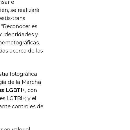
nsar e
én, se realizará
estis-trans
o “Reconocer es
o: identidades y
inematográficas,
adas acerca de las
tra fotográfica
gía de la Marcha
es LGBTI+
, con
es LGTBI+; y el
lante controles de
 en valor el