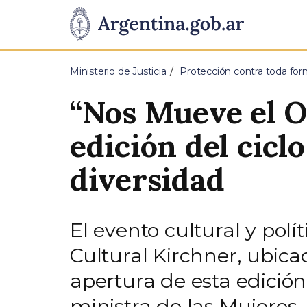
Pasar al contenido principal
Presidencia
de
Ministerio de Justicia
Protección contra toda for
la
“Nos Mueve el Or
Nación
edición del ciclo
diversidad
El evento cultural y polí
Cultural Kirchner, ubic
apertura de esta edición
ministra de las Mujeres,