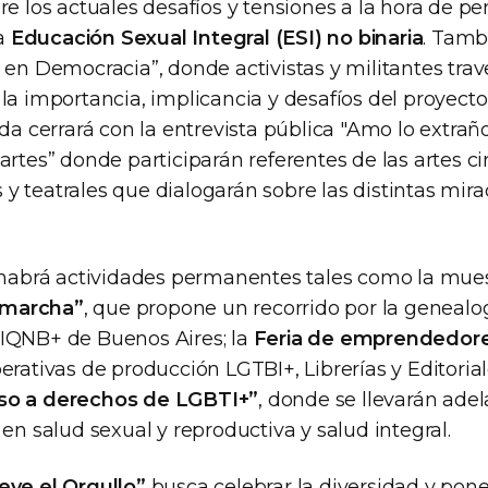
re los actuales desafíos y tensiones a la hora de pe
a
Educación Sexual Integral (ESI) no binaria
. Tambi
 en Democracia”, donde activistas y militantes trav
la importancia, implicancia y desafíos del proyect
ada cerrará con la entrevista pública "Amo lo extrañ
artes” donde participarán referentes de las artes c
ias y teatrales que dialogarán sobre las distintas mir
, habrá actividades permanentes tales como la mues
 marcha”
, que propone un recorrido por la genealo
IQNB+ de Buenos Aires; la
Feria de emprendedor
erativas de producción LGTBI+, Librerías y Editorial
so a derechos de LGBTI+”
, donde se llevarán ade
 en salud sexual y reproductiva y salud integral.
ve el Orgullo”
busca celebrar la diversidad y poner