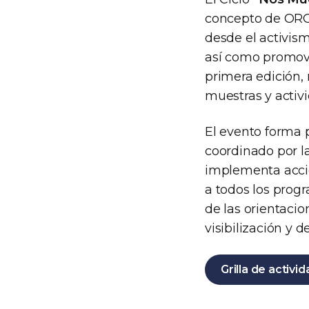
concepto de ORG
desde el activis
así como promove
primera edición, 
muestras y activi
El evento forma p
coordinado por l
implementa accion
a todos los prog
de las orientacio
visibilización y 
Grilla de activi