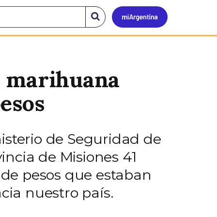
Mi
Buscar
en
el
Argen
sitio
e marihuana
pesos
isterio de Seguridad de
vincia de Misiones 41
 de pesos que estaban
ia nuestro país.