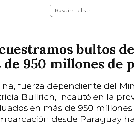
Buscar
en
el
sitio
ecuestramos bultos d
 de 950 millones de 
ina, fuerza dependiente del Min
icia Bullrich, incautó en la pro
luados en más de 950 millones
embarcación desde Paraguay hac