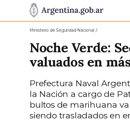
Pasar al contenido principal
Presidencia
de
Ministerio de Seguridad Nacional
la
Noche Verde: S
Nación
valuados en más
Prefectura Naval Argent
la Nación a cargo de Patr
bultos de marihuana va
siendo trasladados en 