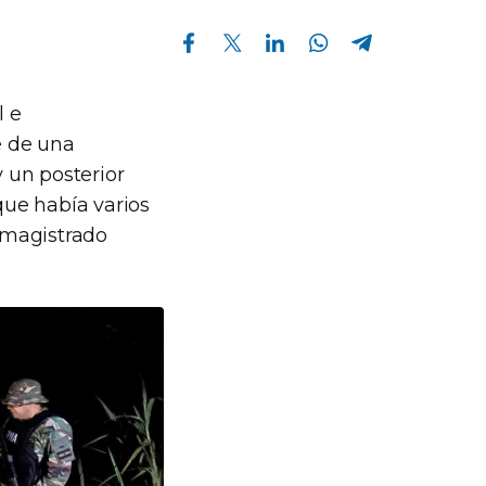
Compartir en Facebook
Compartir en Twitter
Compartir en Linkedin
Compartir en Whatsapp
Compartir en Telegram
l e
e de una
 un posterior
que había varios
l magistrado