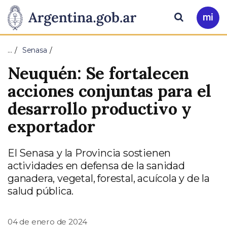
Pasar al contenido principal
Presidencia
Buscar
Ir
a
de
Mi
…
Senasa
Arg
la
Neuquén: Se fortalecen
Nación
acciones conjuntas para el
desarrollo productivo y
exportador
El Senasa y la Provincia sostienen
actividades en defensa de la sanidad
ganadera, vegetal, forestal, acuícola y de la
salud pública.
04 de enero de 2024