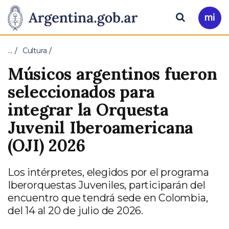
Pasar al contenido principal
Presidencia
Buscar
Ir
a
de
Mi
…
Cultura
Arg
la
Músicos argentinos fueron
Nación
seleccionados para
integrar la Orquesta
Juvenil Iberoamericana
(OJI) 2026
Los intérpretes, elegidos por el programa
Iberorquestas Juveniles, participarán del
encuentro que tendrá sede en Colombia,
del 14 al 20 de julio de 2026.