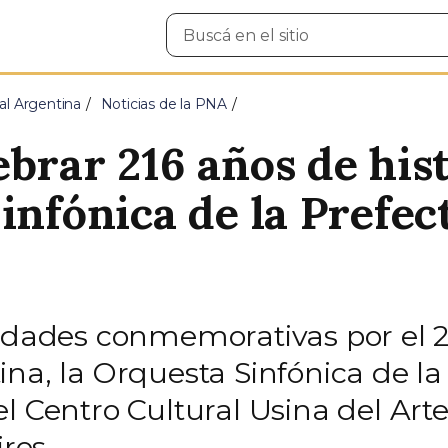
Buscar
en
el
sitio
al Argentina
Noticias de la PNA
brar 216 años de hist
infónica de la Prefec
idades conmemorativas por el 21
na, la Orquesta Sinfónica de la
l Centro Cultural Usina del Art
res.