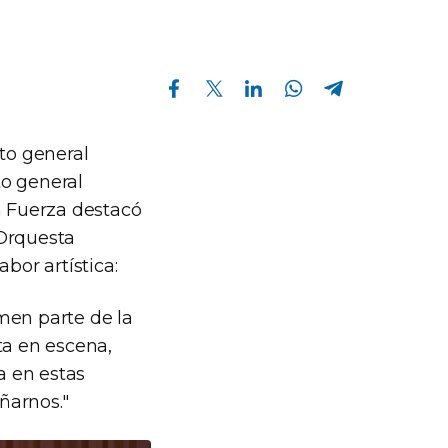
Compartir en Facebook
Compartir en Twitter
Compartir en Linkedin
Compartir en Whatsapp
Compartir en Telegram
cto general
to general
a Fuerza destacó
 Orquesta
bor artística:
men parte de la
ta en escena,
a en estas
ñarnos."