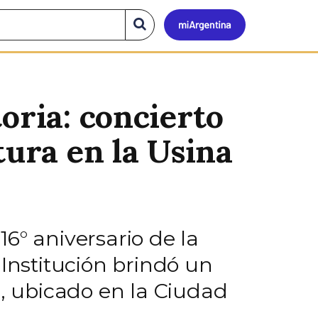
Mi
Buscar
en
el
Argen
sitio
oria: concierto
tura en la Usina
6° aniversario de la
 Institución brindó un
e, ubicado en la Ciudad