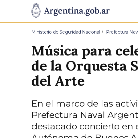
Pasar al contenido principal
Presidencia
de
Ministerio de Seguridad Nacional
Prefectura Nav
la
Música para cele
Nación
de la Orquesta S
del Arte
En el marco de las activ
Prefectura Naval Argenti
destacado concierto en e
Autónoma de Buenos Ai