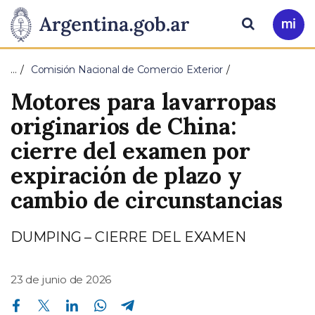
Pasar al contenido principal
Presidencia
Buscar
Ir
a
de
Mi
…
Comisión Nacional de Comercio Exterior
Arg
la
Motores para lavarropas
Nación
originarios de China:
cierre del examen por
expiración de plazo y
cambio de circunstancias
DUMPING – CIERRE DEL EXAMEN
23 de junio de 2026
Compartir en Facebook
Compartir en Twitter
Compartir en Linkedin
Compartir en Whatsapp
Compartir en Telegram