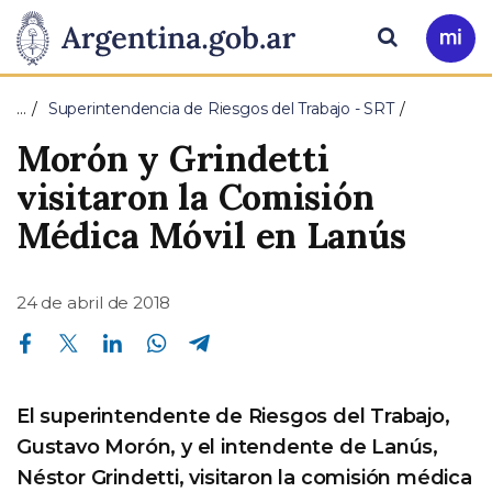
Pasar al contenido principal
Presidencia
Buscar
Ir
a
de
Mi
…
Superintendencia de Riesgos del Trabajo - SRT
Arg
la
Morón y Grindetti
Nación
visitaron la Comisión
Médica Móvil en Lanús
24 de abril de 2018
Compartir en Facebook
Compartir en Twitter
Compartir en Linkedin
Compartir en Whatsapp
Compartir en Telegram
El superintendente de Riesgos del Trabajo,
Gustavo Morón, y el intendente de Lanús,
Néstor Grindetti, visitaron la comisión médica