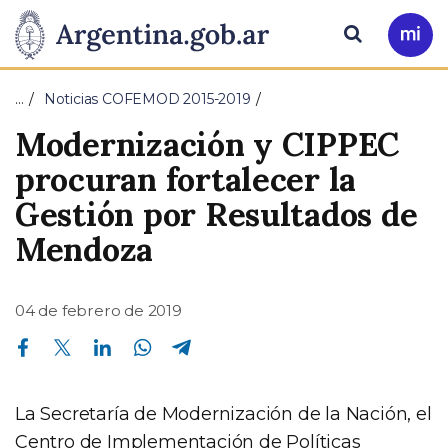
Pasar al contenido principal
Presidencia
Buscar
Ir
a
de
Mi
…
Noticias COFEMOD 2015-2019
Arg
la
Modernización y CIPPEC
Nación
procuran fortalecer la
Gestión por Resultados de
Mendoza
04 de febrero de 2019
Compartir en Facebook
Compartir en Twitter
Compartir en Linkedin
Compartir en Whatsapp
Compartir en Telegram
La Secretaría de Modernización de la Nación, el
Centro de Implementación de Políticas