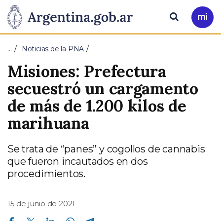
Pasar al contenido principal
Presidencia
Buscar
Ir
a
de
Mi
…
Noticias de la PNA
Arg
la
Misiones: Prefectura
Nación
secuestró un cargamento
de más de 1.200 kilos de
marihuana
Se trata de “panes” y cogollos de cannabis
que fueron incautados en dos
procedimientos.
15 de junio de 2021
Compartir en Facebook
Compartir en Twitter
Compartir en Linkedin
Compartir en Whatsapp
Compartir en Telegram