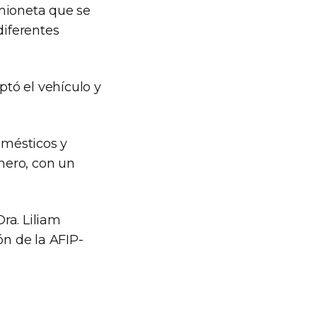
amioneta que se
diferentes
ptó el vehículo y
omésticos y
anero, con un
Dra. Liliam
ón de la AFIP-