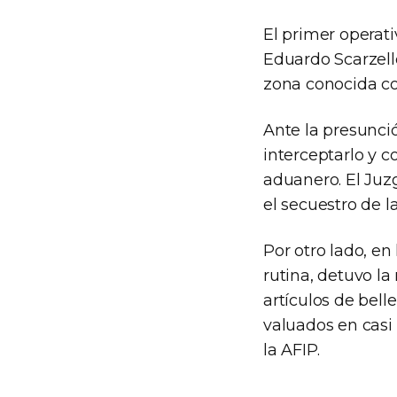
El primer operat
Eduardo Scarzell
zona conocida co
Ante la presunción
interceptarlo y c
aduanero. El Juz
el secuestro de l
Por otro lado, en
rutina, detuvo l
artículos de bell
valuados en casi
la AFIP.