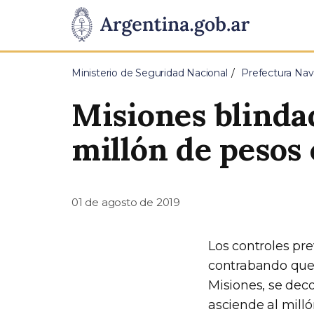
Pasar al contenido principal
Presidencia
de
Ministerio de Seguridad Nacional
Prefectura Nav
la
Misiones blinda
Nación
millón de pesos
01 de agosto de 2019
Los controles pre
contrabando que 
Misiones, se dec
asciende al milló