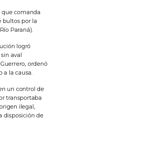
za, que comanda
 bultos por la
Río Paraná).
tución logró
sin aval
 Guerrero, ordenó
 a la causa.
 en un control de
or transportaba
origen ilegal,
a disposición de