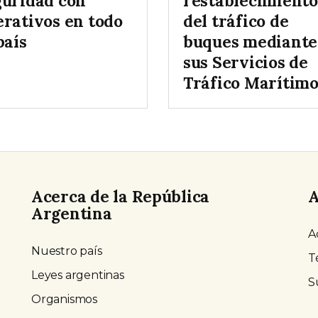
guridad con
restablecimiento
erativos en todo
del tráfico de
país
buques mediante
sus Servicios de
Tráfico Marítim
Acerca de la República
A
Argentina
A
Nuestro país
T
Leyes argentinas
S
Organismos