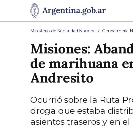
Pasar al contenido principal
Presidencia
de
Ministerio de Seguridad Nacional
Gendarmería Na
la
Misiones: Aband
Nación
de marihuana en
Andresito
Ocurrió sobre la Ruta Pr
droga que estaba distrib
asientos traseros y en el