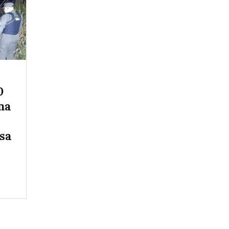
0
na
sa