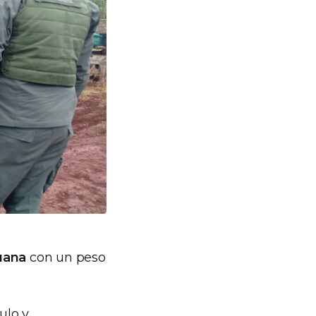
uana
con un peso
ulo y