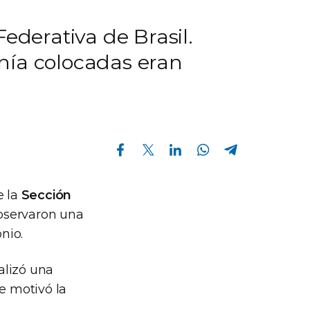
ederativa de Brasil.
nía colocadas eran
Compartir en Facebook
Compartir en Twitter
Compartir en Linkedin
Compartir en Whatsapp
Compartir en Telegram
 la
Sección
observaron una
nio.
ealizó una
e motivó la