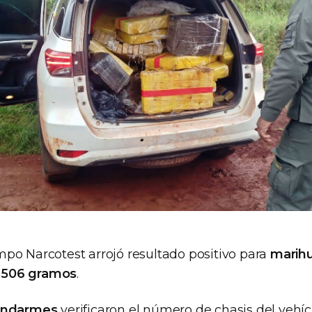
po Narcotest arrojó resultado positivo para
marih
s 506 gramos
.
ndarmes
verificaron el número de chasis del vehíc