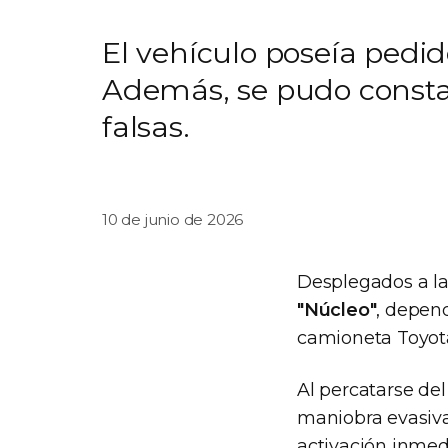
El vehículo poseía pedid
Además, se pudo constat
falsas.
10 de junio de 2026
Desplegados a la 
"Núcleo"
, depen
camioneta Toyota
Al percatarse del
maniobra evasiva 
activación inmedi