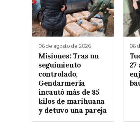
06 de agosto de 2026
06 
Misiones: Tras un
Tu
seguimiento
27 
controlado,
enj
Gendarmería
baú
incautó más de 85
kilos de marihuana
y detuvo una pareja