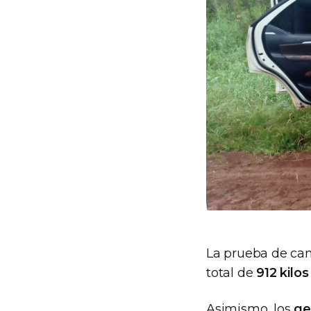
La prueba de cam
total de
912 kilo
Asimismo, los
ge