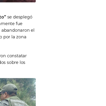
to”
se desplegó
vamente fue
s abandonaron el
o por la zona
ron constatar
os sobre los