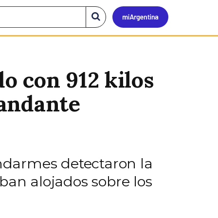
Mi
Buscar
en
el
Argen
sitio
o con 912 kilos
mandante
endarmes detectaron la
ban alojados sobre los