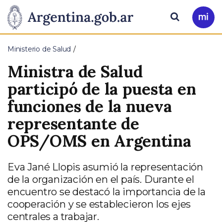
Pasar al contenido principal
Presidencia
Buscar
Ir
a
de
Mi
Ministerio de Salud
Arg
la
Ministra de Salud
Nación
participó de la puesta en
funciones de la nueva
representante de
OPS/OMS en Argentina
Eva Jané Llopis asumió la representación
de la organización en el país. Durante el
encuentro se destacó la importancia de la
cooperación y se establecieron los ejes
centrales a trabajar.