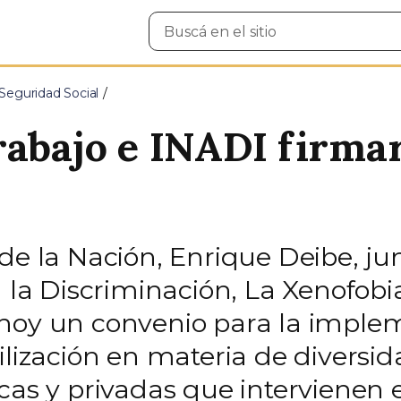
Buscar
en
el
sitio
Seguridad Social
rabajo e INADI firma
de la Nación, Enrique Deibe, jun
a la Discriminación, La Xenofobi
 hoy un convenio para la imple
ilización en materia de diversi
cas y privadas que intervienen 