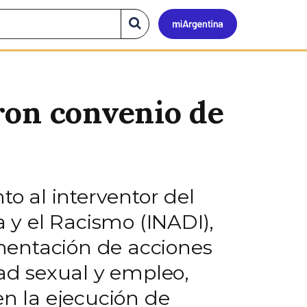
Mi
Buscar
en
el
Argen
sitio
ron convenio de
to al interventor del
a y el Racismo (INADI),
mentación de acciones
dad sexual y empleo,
en la ejecución de