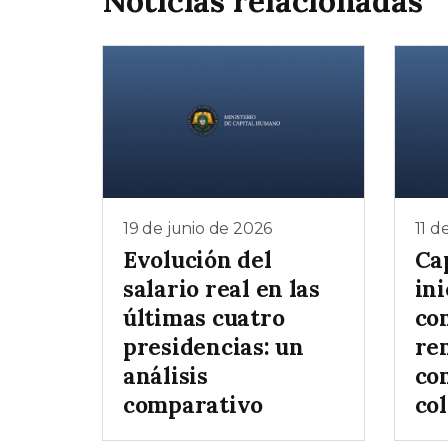
Noticias relacionadas
19 de junio de 2026
11 d
Evolución del
Ca
salario real en las
ini
últimas cuatro
co
presidencias: un
re
análisis
co
comparativo
col