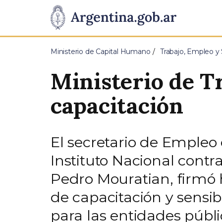
Pasar al contenido principal
Presidencia
de
Ministerio de Capital Humano
Trabajo, Empleo y 
la
Ministerio de T
Nación
capacitación
El secretario de Empleo 
Instituto Nacional contr
Pedro Mouratian, firmó
de capacitación y sensib
para las entidades públi