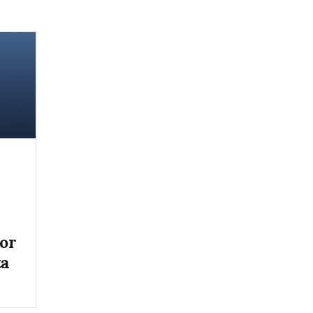
tor
ta