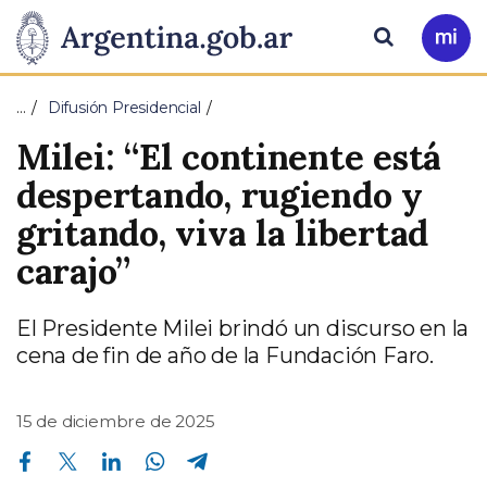
Pasar al contenido principal
Presidencia
Buscar
Ir
a
de
Mi
…
Difusión Presidencial
Arg
la
Milei: “El continente está
Nación
despertando, rugiendo y
gritando, viva la libertad
carajo”
El Presidente Milei brindó un discurso en la
cena de fin de año de la Fundación Faro.
15 de diciembre de 2025
Compartir en Facebook
Compartir en Twitter
Compartir en Linkedin
Compartir en Whatsapp
Compartir en Telegram