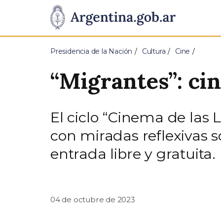
Pasar al contenido principal
Presidencia
de
Presidencia de la Nación
Cultura
Cine
la
“Migrantes”: ci
Nación
El ciclo “Cinema de las
con miradas reflexivas s
entrada libre y gratuita.
04 de octubre de 2023