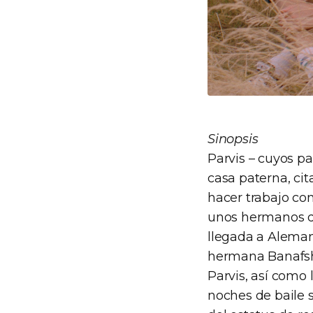
Sinopsis
Parvis – cuyos p
casa paterna, cit
hacer trabajo co
unos hermanos qu
llegada a Aleman
hermana Banafshe
Parvis, así como 
noches de baile 