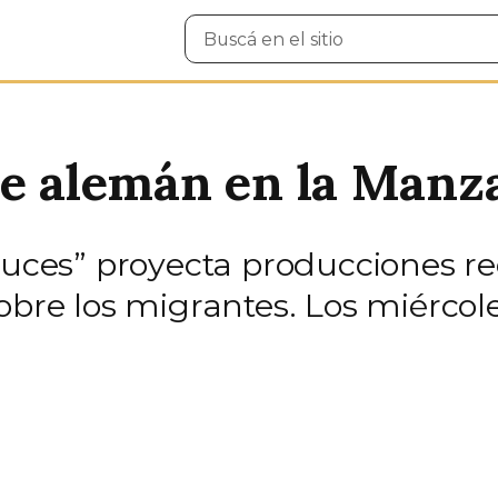
Buscar
en
el
sitio
ne alemán en la Manza
 Luces” proyecta producciones r
obre los migrantes. Los miércol