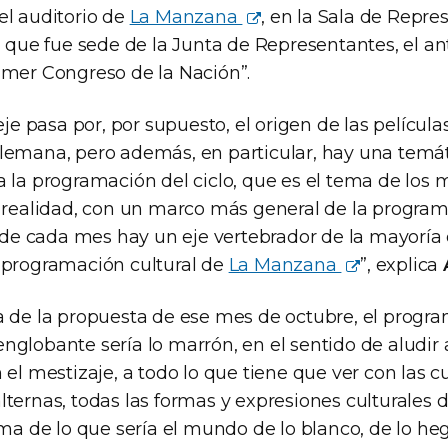
el auditorio de
La Manzana
, en la Sala de Repre
o, que fue sede de la Junta de Representantes, el a
imer Congreso de la Nación”.
eje pasa por, por supuesto, el origen de las películas
lemana, pero además, en particular, hay una temá
 la programación del ciclo, que es el tema de los m
n realidad, con un marco más general de la progra
nde cada mes hay un eje vertebrador de la mayoría 
 programación cultural de
La Manzana
”, explica
a de la propuesta de ese mes de octubre, el progra
o englobante sería lo marrón, en el sentido de aludir
 el mestizaje, a todo lo que tiene que ver con las cu
ternas, todas las formas y expresiones culturales d
orma de lo que sería el mundo de lo blanco, de lo h