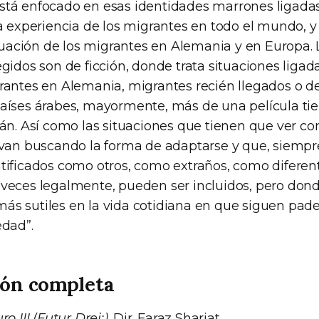
tá enfocado en esas identidades marrones ligadas 
a experiencia de los migrantes en todo el mundo, y 
ituación de los migrantes en Alemania y en Europa. 
gidos son de ficción, donde trata situaciones ligada
rantes en Alemania, migrantes recién llegados o d
aíses árabes, mayormente, más de una película ti
rán. Así como las situaciones que tienen que ver c
 van buscando la forma de adaptarse y que, siempr
tificados como otros, como extraños, como diferen
veces legalmente, pueden ser incluidos, pero don
s sutiles en la vida cotidiana en que siguen pad
edad”.
ón completa
ro III (Futur Drei;)
. Dir. Faraz Shariat