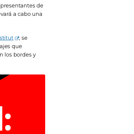
Representantes de
evará a cabo una
titut
, se
rajes que
n los bordes y