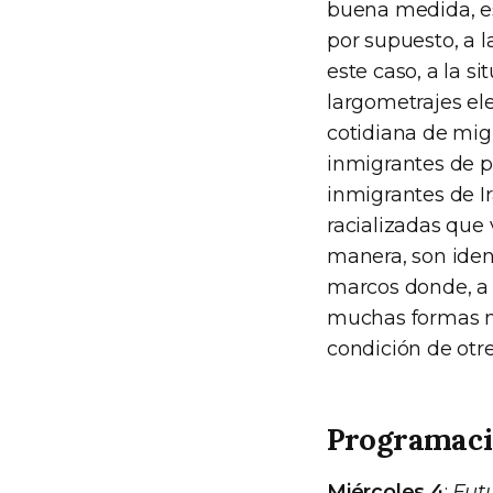
buena medida, es
por supuesto, a l
este caso, a la s
largometrajes ele
cotidiana de mig
inmigrantes de p
inmigrantes de I
racializadas que
manera, son iden
marcos donde, a 
muchas formas má
condición de otr
Programaci
Miércoles 4
:
Futu