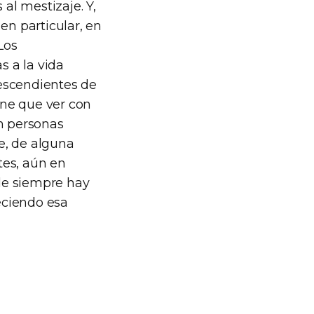
al mestizaje. Y,
en particular, en
Los
s a la vida
escendientes de
ene que ver con
on personas
e, de alguna
tes, aún en
de siempre hay
eciendo esa