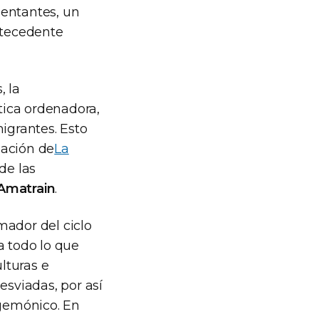
sentantes, un
ntecedente
, la
tica ordenadora,
igrantes. Esto
mación de
La
de las
Amatrain
.
mador del ciclo
 a todo lo que
lturas e
esviadas, por así
egemónico. En