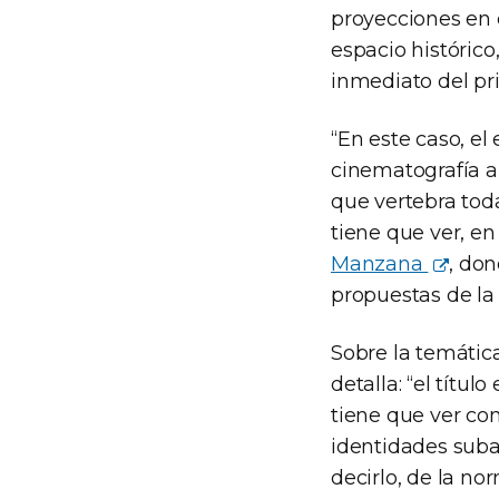
proyecciones en 
espacio históric
inmediato del pr
“En este caso, el 
cinematografía a
que vertebra toda
tiene que ver, e
Manzana
, do
propuestas de la
Sobre la temátic
detalla: “el títul
tiene que ver con
identidades subal
decirlo, de la n