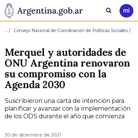
Pasar al contenido principal
Presidencia
Buscar
Ir
a
de
Mi
…
Consejo Nacional de Coordinación de Políticas Sociales
Arg
la
Merquel y autoridades de
Nación
ONU Argentina renovaron
su compromiso con la
Agenda 2030
Suscribieron una carta de intención para
planificar y avanzar con la implementación
de los ODS durante el año que comienza
30 de diciembre de 2021