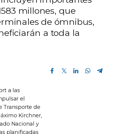
$1583 millones, que
terminales de ómnibus,
eficiarán a toda la
Compartir en Facebook
Compartir en Twitter
Compartir en Linkedin
Compartir en Whatsapp
Compartir en Telegram
rt a las
mpulsar el
de Transporte de
Máximo Kirchner,
tado Nacional y
as planificadas