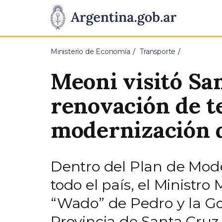
Pasar al contenido principal
Presidencia
de
Ministerio de Economía
Transporte
la
Meoni visitó Sa
Nación
renovación de t
modernización d
Dentro del Plan de Mode
todo el país, el Ministr
“Wado” de Pedro y la Gob
Provincia de Santa Cruz