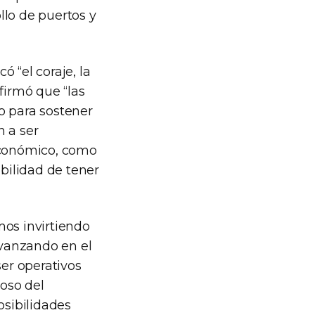
llo de puertos y
ó “el coraje, la
firmó que “las
 para sostener
n a ser
 económico, como
ibilidad de tener
mos invirtiendo
vanzando en el
er operativos
ioso del
osibilidades