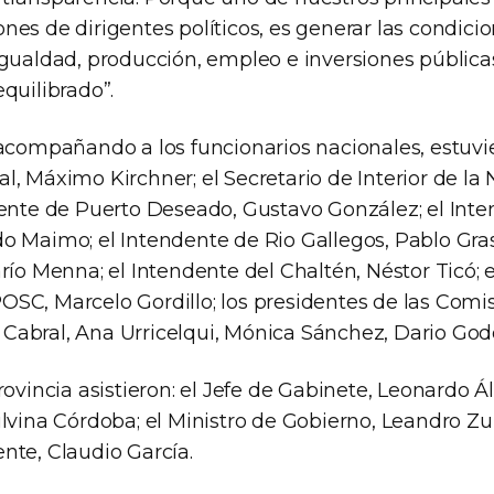
es de dirigentes políticos, es generar las condici
igualdad, producción, empleo e inversiones pública
quilibrado”.
 acompañando a los funcionarios nacionales, estuvie
, Máximo Kirchner; el Secretario de Interior de la 
dente de Puerto Deseado, Gustavo González; el Int
o Maimo; el Intendente de Rio Gallegos, Pablo Gras
río Menna; el Intendente del Chaltén, Néstor Ticó; 
SC, Marcelo Gordillo; los presidentes de las Comi
abral, Ana Urricelqui, Mónica Sánchez, Dario Go
rovincia asistieron: el Jefe de Gabinete, Leonardo Ál
lvina Córdoba; el Ministro de Gobierno, Leandro Zuli
nte, Claudio García.