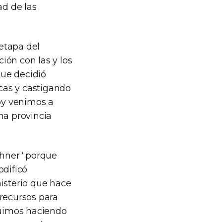
ad de las
 etapa del
ión con las y los
que decidió
icas y castigando
oy venimos a
a provincia
chner “porque
dificó
nisterio que hace
 recursos para
eguimos haciendo