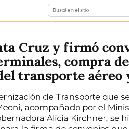
Buscar
en
el
sitio
nta Cruz y firmó conv
erminales, compra d
el transporte aéreo 
rnización de Transporte que se
o Meoni, acompañado por el Minis
ernadora Alicia Kirchner, se hi
 para la firma de convenios que