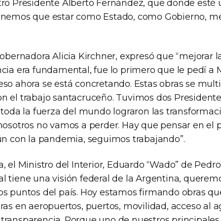
tro Presidente Alberto Fernández, que donde esté 
enemos que estar como Estado, como Gobierno, me
Gobernadora Alicia Kirchner, expresó que “mejorar la
ncia era fundamental, fue lo primero que le pedí a
eso ahora se está concretando. Estas obras se multi
n el trabajo santacruceño. Tuvimos dos Presidente
 toda la fuerza del mundo lograron las transformaci
 nosotros no vamos a perder. Hay que pensar en el p
aún con la pandemia, seguimos trabajando”.
, el Ministro del Interior, Eduardo “Wado” de Pedro
 tiene una visión federal de la Argentina, queremo
os puntos del país. Hoy estamos firmando obras qu
ras en aeropuertos, puertos, movilidad, acceso al 
transparencia. Porque uno de nuestros principales