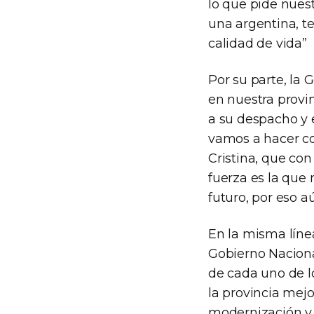
lo que pide nues
una argentina, t
calidad de vida”
Por su parte, la 
en nuestra provi
a su despacho y 
vamos a hacer co
Cristina, que con
fuerza es la que
futuro, por eso 
En la misma línea
Gobierno Nacional
de cada uno de l
la provincia mejo
modernización y 