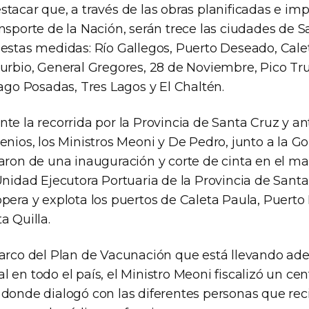
tacar que, a través de las obras planificadas e imp
nsporte de la Nación, serán trece las ciudades de 
 estas medidas: Río Gallegos, Puerto Deseado, Calet
Turbio, General Gregores, 28 de Noviembre, Pico Tr
Lago Posadas, Tres Lagos y El Chaltén.
te la recorrida por la Provincia de Santa Cruz y ant
enios, los Ministros Meoni y De Pedro, junto a la G
paron de una inauguración y corte de cinta en el m
 Unidad Ejecutora Portuaria de la Provincia de Sant
opera y explota los puertos de Caleta Paula, Puert
a Quilla.
marco del Plan de Vacunación que está llevando ade
 en todo el país, el Ministro Meoni fiscalizó un cen
 donde dialogó con las diferentes personas que reci