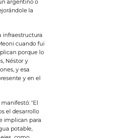
un argentino o
jorándole la
 infraestructura
 Meoni cuando fui
plican porque lo
s, Néstor y
ones, y esa
resente y en el
 manifestó: “El
s el desarrollo
e implican para
agua potable,
 ejes, como