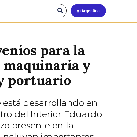
Mi
Buscar
en
el
Argen
sitio
enios para la
e maquinaria y
y portuario
 está desarrollando en
tro del Interior Eduardo
zo presente en la
 incluyen importantes