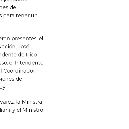
ones de
s para tener un
ron presentes: el
Nación, José
endente de Pico
so; el Intendente
el Coordinador
siones de
doy
varez; la Ministra
ani; y el Ministro