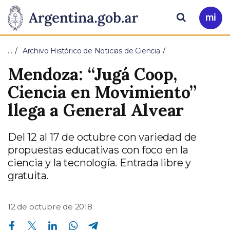
Pasar al contenido principal
Presidencia
Buscar
Ir
a
de
Mi
…
Archivo Histórico de Noticias de Ciencia
Arg
la
Mendoza: “Jugá Coop,
Nación
Ciencia en Movimiento”
llega a General Alvear
Del 12 al 17 de octubre con variedad de
propuestas educativas con foco en la
ciencia y la tecnología. Entrada libre y
gratuita.
12 de octubre de 2018
Compartir en Facebook
Compartir en Twitter
Compartir en Linkedin
Compartir en Whatsapp
Compartir en Telegram