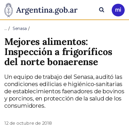
Pasar al contenido principal
Presidencia
Buscar
Ir
a
de
Mi
…
Senasa
Arg
la
Mejores alimentos:
Nación
Inspección a frigoríficos
del norte bonaerense
Un equipo de trabajo del Senasa, auditó las
condiciones edilicias e higiénico-sanitarias
de establecimientos faenadores de bovinos
y porcinos, en protección de la salud de los
consumidores.
12 de octubre de 2018