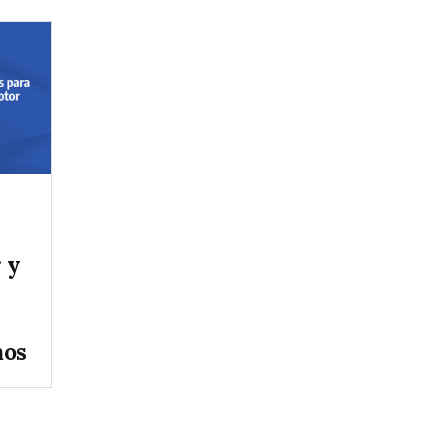
 y
mos