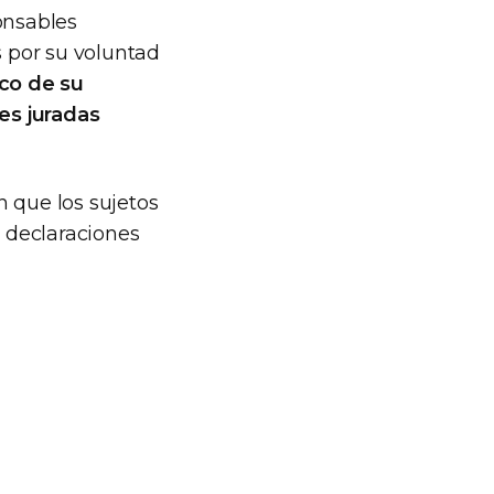
onsables
 por su voluntad
co de su
nes juradas
n que los sujetos
s declaraciones