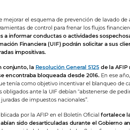
de mejorar el esquema de prevención de lavado de a
amientas de control para frenar los flujos financiero
os a informar conductas o actividades sospechosa
ación Financiera (UIF) podrán solicitar a sus clie
radas impositivas.
n conjunto, la
Resolución General 5125
de la AFIP 
 se encontraba bloqueada desde 2016.
En ese año,
e tenía como objetivo incentivar el blanqueo de ca
s obligados ante la UIF debían “abstenerse de pedir
s juradas de impuestos nacionales”.
blicada por la AFIP en el Boletín Oficial
fortalece 
abían sido desarticuladas durante el Gobierno ant