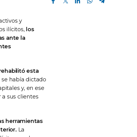
ctivos y
s ilícitos,
los
s ante la
ntes
rehabilitó esta
 se había dictado
pitales y, en ese
 a sus clientes
las herramientas
erior.
La