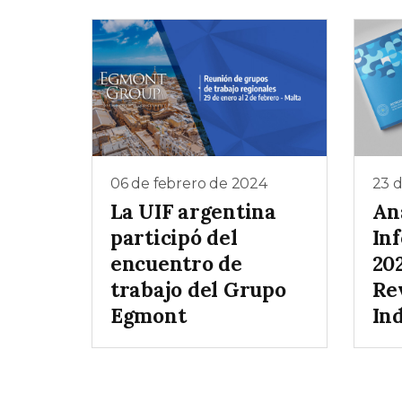
06 de febrero de 2024
23 
La UIF argentina
Aná
participó del
In
encuentro de
202
trabajo del Grupo
Re
Egmont
In