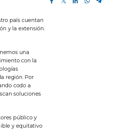
stro país cuentan
ón y la extensión.
tenemos una
imiento con la
ologías
a región. Por
jando codo a
scan soluciones
tores público y
ble y equitativo