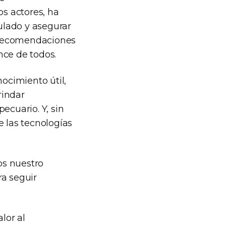
os actores, ha
ulado y asegurar
 recomendaciones
nce de todos.
nocimiento útil,
rindar
ecuario. Y, sin
e las tecnologías
os nuestro
ra seguir
lor al