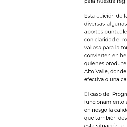
para nuestra regi
Esta edición de l
diversas: alguna
aportes puntuale
con claridad el r
valiosa para la t
convierten en he
quienes producen
Alto Valle, dond
efectiva o una c
El caso del Pro
funcionamiento a
en riesgo la cali
que también desc
esta situación, e