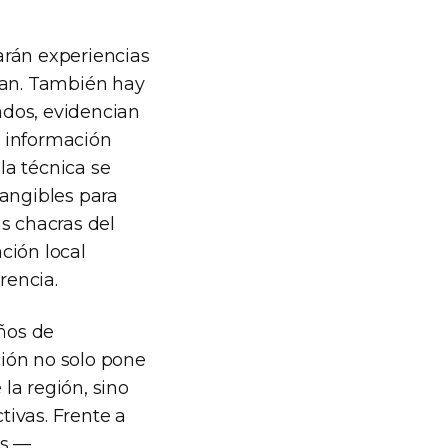
rarán experiencias
zan. También hay
ados, evidencian
e información
la técnica se
tangibles para
s chacras del
ción local
rencia.
ños de
ión no solo pone
 la región, sino
ivas. Frente a
os —