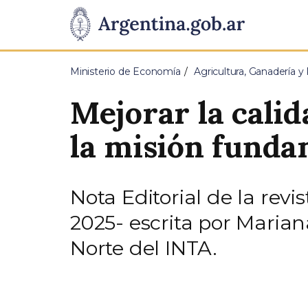
Pasar al contenido principal
Presidencia
de
Ministerio de Economía
Agricultura, Ganadería y
la
Mejorar la calid
Nación
la misión funda
Nota Editorial de la revi
2025- escrita por Maria
Norte del INTA.