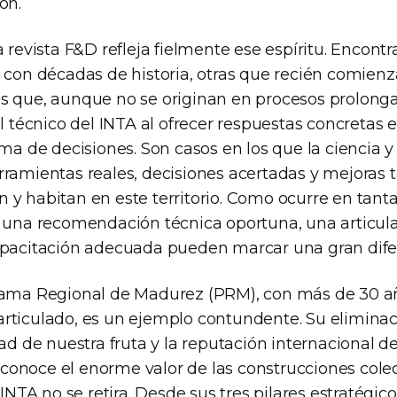
ón.
a revista F&D refleja fielmente ese espíritu. Encont
s con décadas de historia, otras que recién comien
s que, aunque no se originan en procesos prolong
ol técnico del INTA al ofrecer respuestas concretas 
oma de decisiones. Son casos en los que la ciencia y 
rramientas reales, decisiones acertadas y mejoras 
 y habitan en este territorio. Como ocurre en tanta
e una recomendación técnica oportuna, una articula
apacitación adecuada pueden marcar una gran dife
grama Regional de Madurez (PRM), con más de 30 a
rticulado, es un ejemplo contundente. Su eliminac
dad de nuestra fruta y la reputación internacional de
onoce el enorme valor de las construcciones colect
l INTA no se retira. Desde sus tres pilares estratégic